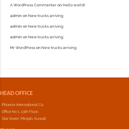
A WordPress Commenter
on
Hello world!
admin
on
New trucks arriving
admin
on
New trucks arriving
admin
on
New trucks arriving
Mr WordPress
on
New trucks arriving
HEAD OFFICE
Phoenix International Co,
Office No 1, 13th Floor,
Star tower, Mirqab, Kuwait.