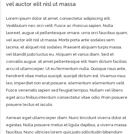
vel auctor elit nisl ut massa
Lorem ipsum dolor sit amet, consectetur adipiscing elit.
Vestibulum nec orci velit. Fusce ac rhoncus sapien. Nulla
laoreet, augue ut pellentesque ornare, urna orci faucibus quam,
vel auctor elit nisl ut massa. Morbi porta ante sodales sem
lacinia, et aliquet nisl sodales. Praesent aliquam turpis massa,
vel blandit justo luctus eu. Aliquam et varius diam. Sed et
convallis augue, sit amet pellentesque elit. Nam dictum facilisis
arcu id ullamcorper. Ut eu fermentum nulla. Quisque risus ante,
hendrerit vitae metus suscipit, suscipit dictum est. Vivamus risus
leo, imperdiet non erat posuere, elementum elementum velit.
Fusce venenatis sapien sed feugiat tempus. Nullam vel libero
eget arcu finibus interdum consectetur vitae odio. Proin posuere
posuere lectus et iaculis.
Aenean eget ullamcorper diam. Nunc tincidunt viverra dolor et
egestas. Nulla posuere metus et ligula dapibus, a viverra massa
faucibus. Nunc ultricies lorem quis justo sollicitudin bibendum